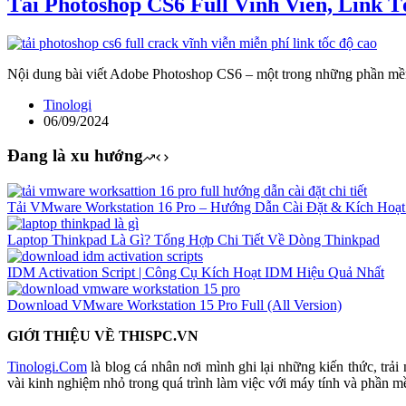
Tải Photoshop CS6 Full Vĩnh Viễn, Link 
Nội dung bài viết Adobe Photoshop CS6 – một trong những phần mềm
Tinologi
06/09/2024
Đang là xu hướng
Tải VMware Workstation 16 Pro – Hướng Dẫn Cài Đặt & Kích Hoạt 
Laptop Thinkpad Là Gì? Tổng Hợp Chi Tiết Về Dòng Thinkpad
IDM Activation Script | Công Cụ Kích Hoạt IDM Hiệu Quả Nhất
Download VMware Workstation 15 Pro Full (All Version)
GIỚI THIỆU VỀ THISPC.VN
Tinologi.Com
là blog cá nhân nơi mình ghi lại những kiến thức, trải
vài kinh nghiệm nhỏ trong quá trình làm việc với máy tính và phần 