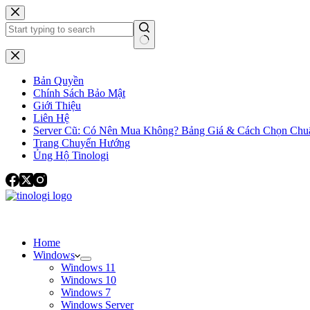
Chuyển
đến
phần
nội
Không
dung
có
kết
Bản Quyền
quả
Chính Sách Bảo Mật
Giới Thiệu
Liên Hệ
Server Cũ: Có Nên Mua Không? Bảng Giá & Cách Chọn Chu
Trang Chuyển Hướng
Ủng Hộ Tinologi
Home
Windows
Windows 11
Windows 10
Windows 7
Windows Server