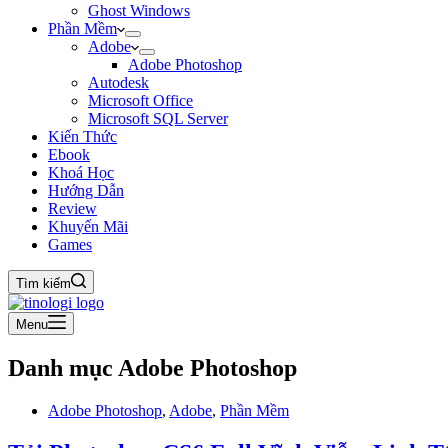
Ghost Windows
Phần Mềm
Adobe
Adobe Photoshop
Autodesk
Microsoft Office
Microsoft SQL Server
Kiến Thức
Ebook
Khoá Học
Hướng Dẫn
Review
Khuyến Mãi
Games
Tìm kiếm
Menu
Danh mục
Adobe Photoshop
Adobe Photoshop
,
Adobe
,
Phần Mềm