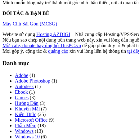
Mình muốn blog này trở thành một góc nhỏ thân thiện, nơi ai quan t
ĐỐI TÁC & BẠN BÈ
Máy Chủ Sài Gòn (MCSG)
Website sử dụng
Hosting AZDIGI
– Nhà cung cấp Hosting/VPS/Server
Nếu bạn sao chép nội dung trên trang web này, xin vui lòng dẫn nguồn
Mời cafe, donate hay ủng hộ ThisPC.vn
để góp phần duy trì & phát tr
Mọi góp ý, cộng tác &
quảng cáo
xin vui lòng liên hệ thông tin
tại đâ
Danh mục
Adobe
(1)
Adobe Photoshop
(1)
Autodesk
(1)
Ebook
(1)
Games
(3)
Hướng Dẫn
(3)
Khuyến Mãi
(7)
Kiến Thức
(25)
Microsoft Office
(9)
Phần Mềm
(18)
Windows
(13)
Windows 10
(6)